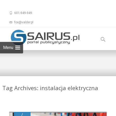
601-949-949
fox@valder.pl
Skip to
content
Szukaj:
Menu
Tag Archives: instalacja elektryczna
/