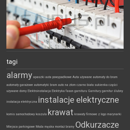
tagi
alarmy
apaszki
auta powypadkowe
Auta używane
automaty do bram
automaty garażowe
automatyki bram
auto na złom
czarno biała sukienka
części
używane
domy
Elektroinstalacja
Elektryka
fason garnituru
Garnitury
garnitur ślubny
instalacje elektryczne
instalacja elektryczna
krawat
komis samochodowy
koszula
krawaty firmowe z logo
marynarki
Odkurzacze
Miejsca parkingowe
Moda męska
montaż bramy